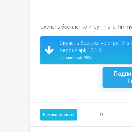
Скачать бесплатно игру This Is Timmy
Скачать бесплатно игру This 
версия apk 10.1.4
(скачиваний: 983)
Подпи
Т
0
Комментировать