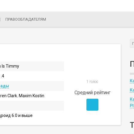
ПРАВООБЛАДАТЕЛЯМ
s Is Timmy
1.4
К
1 голос
кады
К
Средний рейтинг
ren Clark. Maxim Kostin
К
P
роид 6.0 и выше