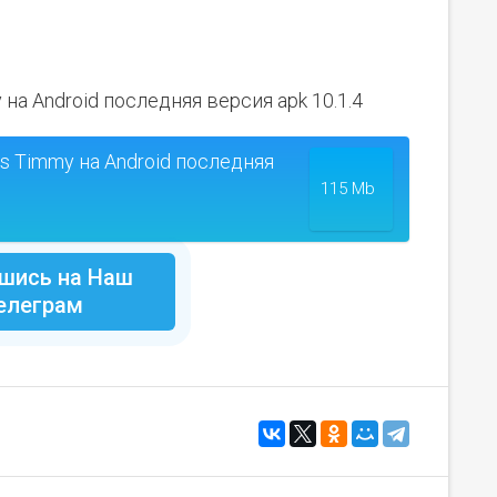
 на Android последняя версия apk 10.1.4
Is Timmy на Android последняя
115 Mb
шись на Наш
елеграм