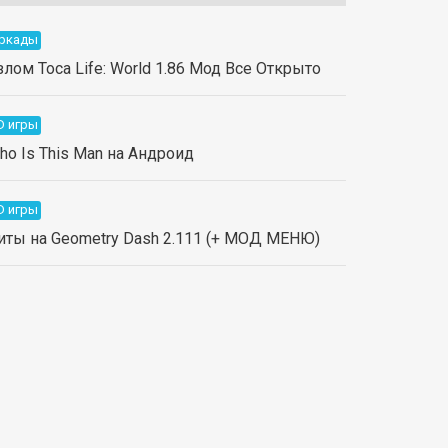
ркады
злом Toca Life: World 1.86 Мод Все Открыто
D игры
ho Is This Man на Андроид
D игры
иты на Geometry Dash 2.111 (+ МОД МЕНЮ)