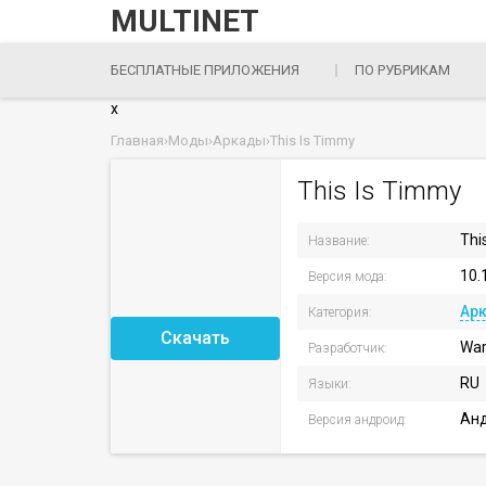
MULTINET
БЕСПЛАТНЫЕ ПРИЛОЖЕНИЯ
ПО РУБРИКАМ
x
Главная
›
Моды
›
Аркады
›
This Is Timmy
This Is Timmy
Thi
Название:
10.
Версия мода:
Ар
Категория:
Скачать
War
Разработчик:
RU
Языки:
Анд
Версия андроид: