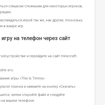
аться слишком сложными для некоторых игроков,
трацию;
наслаждаться игрой так же, как другие, поскольку
я в жанре игр.
ь игру на телефон через сайт
oid-устройстве и перейдите на сайт minecraft-
ойте его.
вание игры «This Is Timmy».
льтат поиска и нажмите на кнопку «Скачать».
шится, затем откройте файл и следуйте
ы на вашем телефоне.