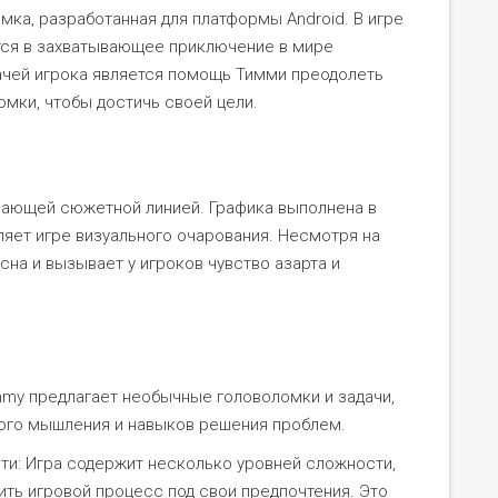
омка, разработанная для платформы Android. В игре
ется в захватывающее приключение в мире
ачей игрока является помощь Тимми преодолеть
мки, чтобы достичь своей цели.
тывающей сюжетной линией. Графика выполнена в
ляет игре визуального очарования. Несмотря на
сна и вызывает у игроков чувство азарта и
immy предлагает необычные головоломки и задачи,
ого мышления и навыков решения проблем.
и: Игра содержит несколько уровней сложности,
ить игровой процесс под свои предпочтения. Это