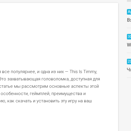
А
В
3
W
2
Ч
се популярнее, и одна из них — This Is Timmy,
Это захватывающая головоломка, доступная для
й статье мы рассмотрим основные аспекты этой
е особенности, геймплей, преимущества и
ю, как скачать и установить эту игру на ваш