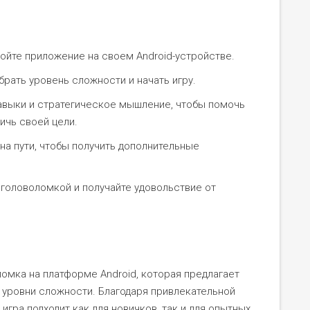
ойте приложение на своем Android-устройстве.
рать уровень сложности и начать игру.
авыки и стратегическое мышление, чтобы помочь
ичь своей цели.
на пути, чтобы получить дополнительные
головоломкой и получайте удовольствие от
ломка на платформе Android, которая предлагает
 уровни сложности. Благодаря привлекательной
гра подходит как для новичков, так и для опытных