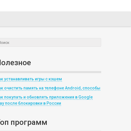
Полезное
ак устанавливать игры с кэшем
ак очистить память на телефоне Android, способы
ак покупать и обновлять приложения в Google
lay после блокировки в России
Топ программ