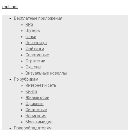
multinet
Бесплатные приложения
RPG
Шутеры
Гонки
Песочница
Файтинги
Спортивные
Стратегии
Экшены
Визуальные новеллы
По рубрикам
Интернет и сеть
Книги
Живые обои
Офисные
Системные
Навигация
Мультимедиа
Правообладателям