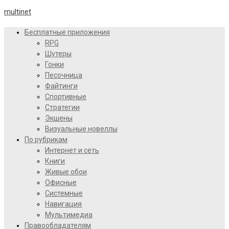
multinet
Бесплатные приложения
RPG
Шутеры
Гонки
Песочница
Файтинги
Спортивные
Стратегии
Экшены
Визуальные новеллы
По рубрикам
Интернет и сеть
Книги
Живые обои
Офисные
Системные
Навигация
Мультимедиа
Правообладателям