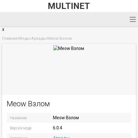
MULTINET
x
Главная
›
Моды
›
Аркады
›
Meow Взлом
Meow Взлом
Meow Взлом
Название:
6.0.4
Версия мода: