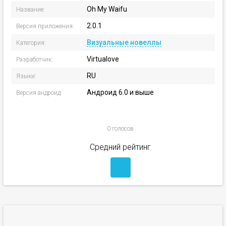
Oh My Waifu
Название:
2.0.1
Версия приложения:
Визуальные новеллы
Категория:
Virtualove
Разработчик:
RU
Языки:
Андроид 6.0 и выше
Версия андроид:
0 голосов
Средний рейтинг