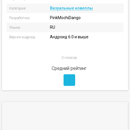
Визуальные новеллы
Категория:
PinkMochiDango
Разработчик:
RU
Языки:
Андроид 6.0 и выше
Версия андроид:
0 голосов
Средний рейтинг