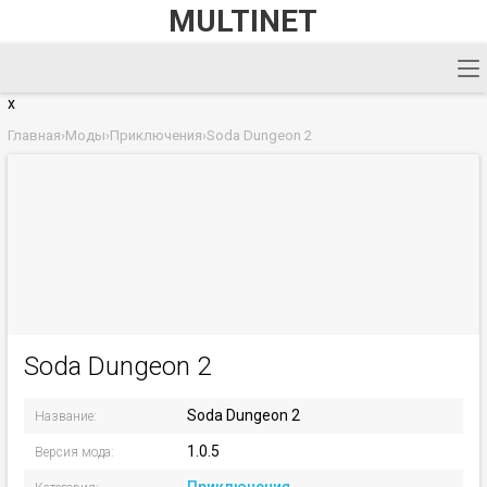
MULTINET
x
Главная
›
Моды
›
Приключения
›
Soda Dungeon 2
Soda Dungeon 2
Soda Dungeon 2
Название:
1.0.5
Версия мода: