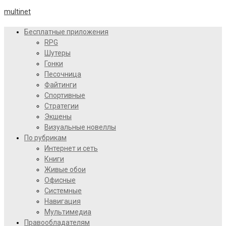
multinet
Бесплатные приложения
RPG
Шутеры
Гонки
Песочница
Файтинги
Спортивные
Стратегии
Экшены
Визуальные новеллы
По рубрикам
Интернет и сеть
Книги
Живые обои
Офисные
Системные
Навигация
Мультимедиа
Правообладателям