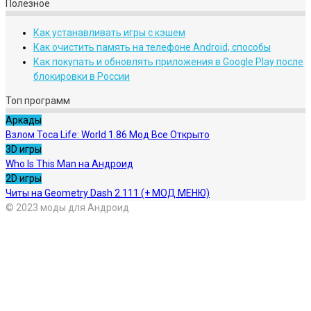
Полезное
Как устанавливать игры с кэшем
Как очистить память на телефоне Android, способы
Как покупать и обновлять приложения в Google Play после
блокировки в России
Топ программ
Аркады
Взлом Toca Life: World 1.86 Мод Все Открыто
3D игры
Who Is This Man на Андроид
2D игры
Читы на Geometry Dash 2.111 (+ МОД МЕНЮ)
© 2023 моды для Андроид