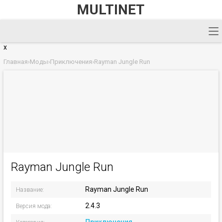
MULTINET
x
Главная
›
Моды
›
Приключения
›
Rayman Jungle Run
Rayman Jungle Run
Rayman Jungle Run
Название:
2.4.3
Версия мода: