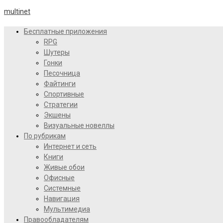
multinet
Бесплатные приложения
RPG
Шутеры
Гонки
Песочница
Файтинги
Спортивные
Стратегии
Экшены
Визуальные новеллы
По рубрикам
Интернет и сеть
Книги
Живые обои
Офисные
Системные
Навигация
Мультимедиа
Правообладателям