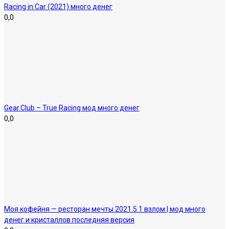
Racing in Car (2021) много денег
0,0
Gear.Club – True Racing мод много денег
0,0
Моя кофейня — ресторан мечты 2021.5.1 взлом | мод много
денег и кристаллов последняя версия