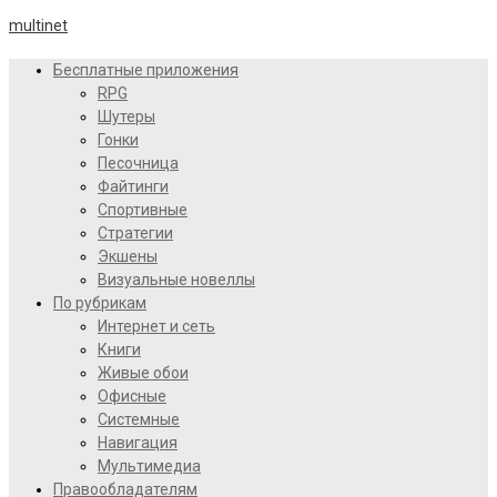
multinet
Бесплатные приложения
RPG
Шутеры
Гонки
Песочница
Файтинги
Спортивные
Стратегии
Экшены
Визуальные новеллы
По рубрикам
Интернет и сеть
Книги
Живые обои
Офисные
Системные
Навигация
Мультимедиа
Правообладателям