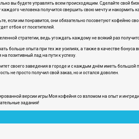
олько вы будете управлять всем происходящим. Сделайте свой биз
 у каждого человека получится свершить свою мечту и накормить 
е, если им понравится, они обязательно посоветуют кофейню свои 
дет отбоя от посетителей.
енной стратегии, ведь угождать каждому не всякий раз получится,
чать больше опыта при тех же усилиях, а также в качестве бонуса
 на позитивный лад на пути к успеху.
итет своего заведения в городе и с каждым днём иметь большой 
сть не просто получил свой заказ, но и остался доволен.
рованной версии игры Моя кофейня со взломом на опыт и ингред
кательные задания!