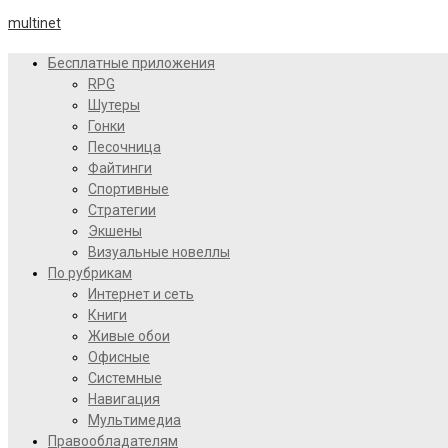
multinet
Бесплатные приложения
RPG
Шутеры
Гонки
Песочница
Файтинги
Спортивные
Стратегии
Экшены
Визуальные новеллы
По рубрикам
Интернет и сеть
Книги
Живые обои
Офисные
Системные
Навигация
Мультимедиа
Правообладателям