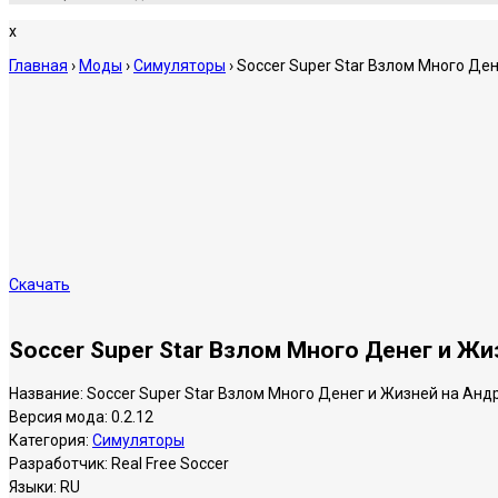
x
Главная
›
Моды
›
Симуляторы
›
Soccer Super Star Взлом Много Де
Скачать
Soccer Super Star Взлом Много Денег и Ж
Название:
Soccer Super Star Взлом Много Денег и Жизней на Анд
Версия мода:
0.2.12
Категория:
Симуляторы
Разработчик:
Real Free Soccer
Языки:
RU