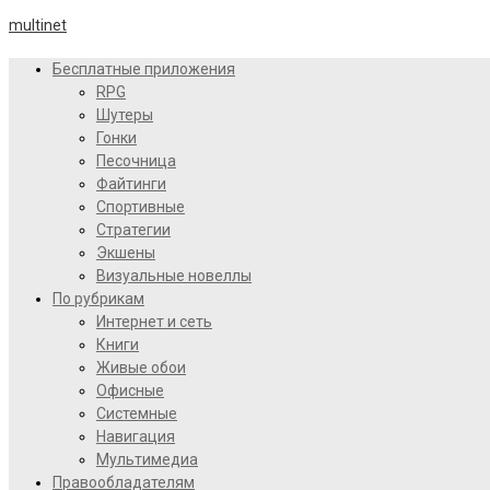
multinet
Бесплатные приложения
RPG
Шутеры
Гонки
Песочница
Файтинги
Спортивные
Стратегии
Экшены
Визуальные новеллы
По рубрикам
Интернет и сеть
Книги
Живые обои
Офисные
Системные
Навигация
Мультимедиа
Правообладателям