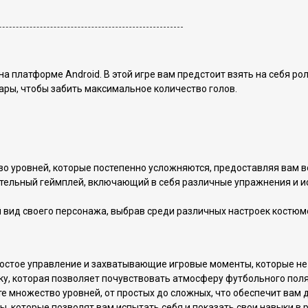
на платформе Android. В этой игре вам предстоит взять на себя ро
ары, чтобы забить максимальное количество голов.
во уровней, которые постепенно усложняются, предоставляя вам в
кательный геймплей, включающий в себя различные упражнения и 
вид своего персонажа, выбрав среди различных настроек костюмов
остое управление и захватывающие игровые моменты, которые не 
ку, которая позволяет почувствовать атмосферу футбольного пол
те множество уровней, от простых до сложных, что обеспечит вам 
, которые позволят вам испытать себя и показать свои навыки в 