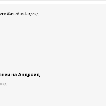
нег и Жизней на Андроид
изней на Андроид
роид