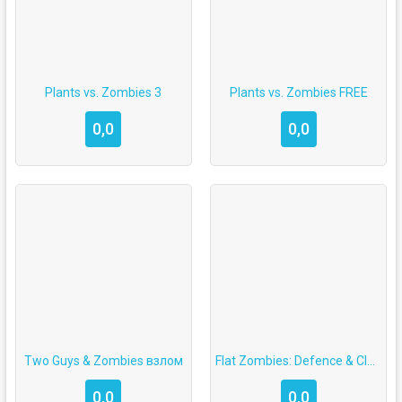
Plants vs. Zombies 3
Plants vs. Zombies FREE
0,0
0,0
Two Guys & Zombies взлом
Flat Zombies: Defence & Cleanup много денег на Android
0,0
0,0