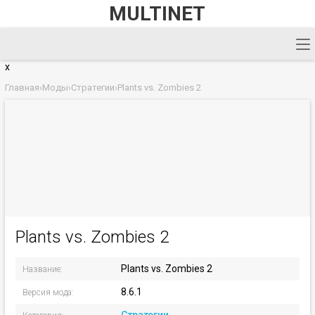
MULTINET
x
Главная
›
Моды
›
Стратегии
›
Plants vs. Zombies 2
Plants vs. Zombies 2
Plants vs. Zombies 2
Название:
8.6.1
Версия мода: