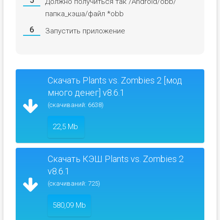
Должно получиться так /Android/obb/
папка_кэша/файл *obb
Запустить приложение
Скачать Plants vs. Zombies 2 [мод
много денег] v8.6.1
(скачиваний: 6638)
22,5 Mb
Скачать КЭШ Plants vs. Zombies 2
v8.6.1
(скачиваний: 725)
580,09 Mb