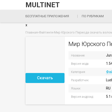
MULTINET
БЕСПЛАТНЫЕ ПРИЛОЖЕНИЯ
ПО РУБРИКАМ
x
Главная
›
Файтинги
›
Мир Юрского Периода скачать взло
Мир Юрского П
Jur
Название:
1.5
Версия мода:
Фа
Категория:
Скачать
Ludi
Разработчик:
RU
Языки:
5.1
Версия андроид: