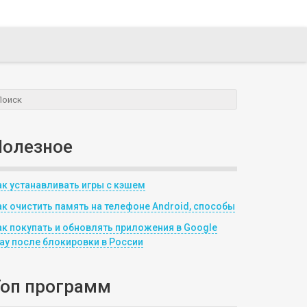
Полезное
ак устанавливать игры с кэшем
ак очистить память на телефоне Android, способы
ак покупать и обновлять приложения в Google
lay после блокировки в России
Топ программ