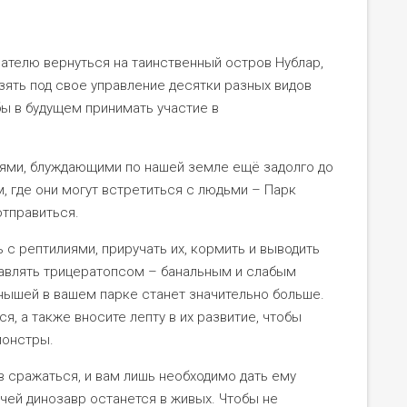
вателю вернуться на таинственный остров Нублар,
зять под свое управление десятки разных видов
бы в будущем принимать участие в
ями, блуждающими по нашей земле ещё задолго до
 где они могут встретиться с людьми – Парк
отправиться.
с рептилиями, приручать их, кормить и выводить
равлять трицератопсом – банальным и слабым
нышей в вашем парке станет значительно больше.
ся, а также вносите лепту в их развитие, чтобы
монстры.
 сражаться, и вам лишь необходимо дать ему
 чей динозавр останется в живых. Чтобы не