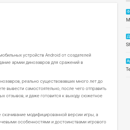
Ф
M
Д
S
 мобильных устройств Android от создателей
А
ание армии динозавров для сражений в
T
инозавров, реально существовавших много лет до
ете вывести самостоятельно, после чего отправить
ных отзывов, и даже готовится к выходу сюжетное
 скачивание модифицированной версии игры, а
ючевыми особенностями и достоинствами игрового