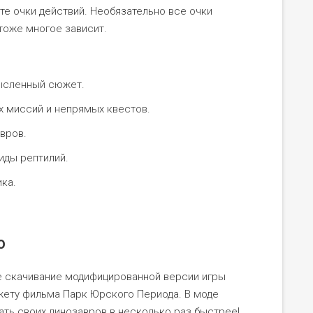
те очки действий. Необязательно все очки
 тоже многое зависит.
ысленный сюжет.
 миссий и непрямых квестов.
вров.
иды рептилий.
ка.
ю
е скачивание модифицированной версии игры
сюжету фильма Парк Юрского Периода. В моде
вать своих динозавров в несколько раз быстрее!