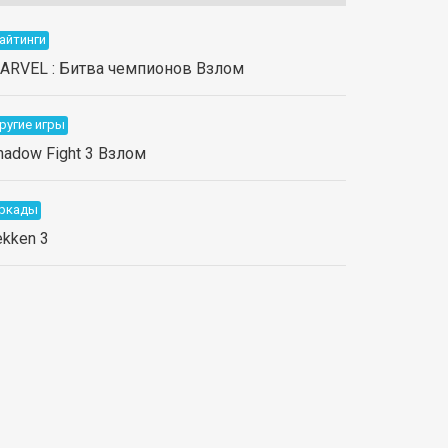
айтинги
ARVEL : Битва чемпионов Взлом
ругие игры
hadow Fight 3 Взлом
ркады
ekken 3