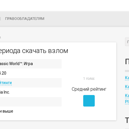
ПРАВООБЛАДАТЕЛЯМ
м
ериода скачать взлом
assic World™: Игра
4.20
К
1 голос
йтинги
К
Средний рейтинг
a Inc.
К
P
 и выше