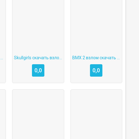
Школа Хаоса: 3D открытый мир скачать взлом
Skullgirls скачать взлом много алмазов и денег
BMX 2 взлом скачать бесплатно всё открыто на Android последняя версия
0,0
0,0