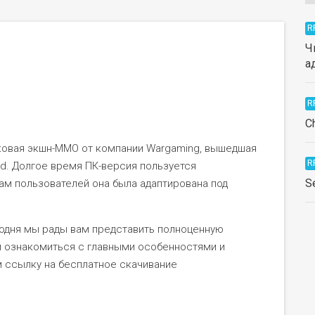
R
Ч
а
R
C
анковая экшн-ММО от компании Wargaming, вышедшая
R
id. Долгое время ПК-версия пользуется
S
ам пользователей она была адаптирована под
егодня мы рады вам представить полноценную
м ознакомиться с главными особенностями и
м ссылку на бесплатное скачивание