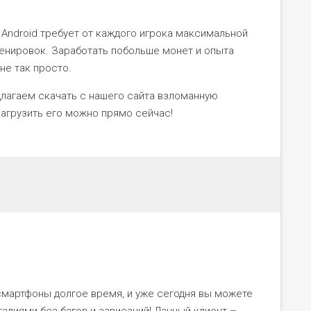
Android требует от каждого игрока максимальной
тренировок. Заработать побольше монет и опыта
не так просто.
длагаем скачать с нашего сайта взломанную
загрузить его можно прямо сейчас!
смартфоны долгое время, и уже сегодня вы можете
лиями без багов и зависаний! Данный клиент –