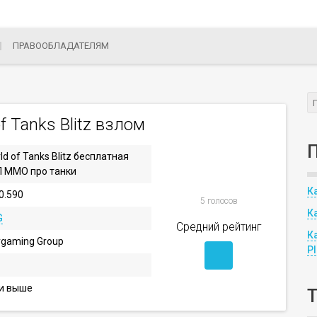
ПРАВООБЛАДАТЕЛЯМ
f Tanks Blitz взлом
ld of Tanks Blitz бесплатная
 ММО про танки
К
.0.590
5 голосов
К
G
Средний рейтинг
К
gaming Group
P
 и выше