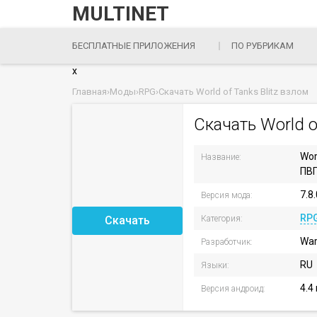
MULTINET
БЕСПЛАТНЫЕ ПРИЛОЖЕНИЯ
ПО РУБРИКАМ
x
Главная
›
Моды
›
RPG
›
Скачать World of Tanks Blitz взлом
Скачать World o
Wor
Название:
ПВП
7.8
Версия мода:
RP
Скачать
Категория:
War
Разработчик:
RU
Языки:
4.4
Версия андроид: