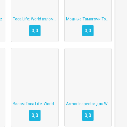
tz
Toca Life: World взлом 1.36 скачать
Модные Тамагочи Toca Boca World взлом
0,0
0,0
rld Взлом на Айфон
Взлом Toca Life: World 1.23.1
Armor Inspector для WoT Blitz
0,0
0,0