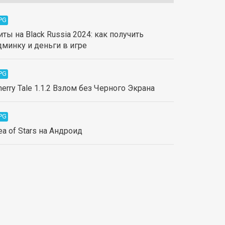
PG
иты на Black Russia 2024: как получить
дминку и деньги в игре
PG
herry Tale 1.1.2 Взлом без Черного Экрана
PG
ea of Stars на Андроид