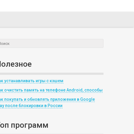
Полезное
ак устанавливать игры с кэшем
ак очистить память на телефоне Android, способы
ак покупать и обновлять приложения в Google
lay после блокировки в России
Топ программ