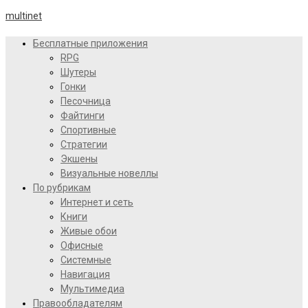
multinet
Бесплатные приложения
RPG
Шутеры
Гонки
Песочница
Файтинги
Спортивные
Стратегии
Экшены
Визуальные новеллы
По рубрикам
Интернет и сеть
Книги
Живые обои
Офисные
Системные
Навигация
Мультимедиа
Правообладателям