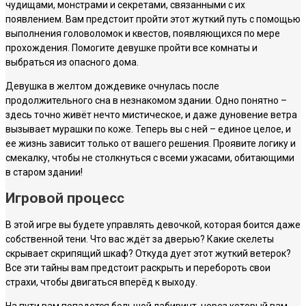
чудищами, монстрами и секретами, связанными с их
появлением. Вам предстоит пройти этот жуткий путь с помощью
выполнения головоломок и квестов, появляющихся по мере
прохождения. Помогите девушке пройти все комнаты и
выбраться из опасного дома.
Девушка в желтом дождевике очнулась после
продолжительного сна в незнакомом здании. Одно понятно –
здесь точно живёт нечто мистическое, и даже дуновение ветра
вызывает мурашки по коже. Теперь вы с ней – единое целое, и
ее жизнь зависит только от вашего решения. Проявите логику и
смекалку, чтобы не столкнуться с всеми ужасами, обитающими
в старом здании!
Игровой процесс
В этой игре вы будете управлять девочкой, которая боится даже
собственной тени. Что вас ждёт за дверью? Какие скелеты
скрывает скрипящий шкаф? Откуда дует этот жуткий ветерок?
Все эти тайны вам предстоит раскрыть и перебороть свои
страхи, чтобы двигаться вперёд к выходу.
На пути вам попадется большой лабиринт, через который вам