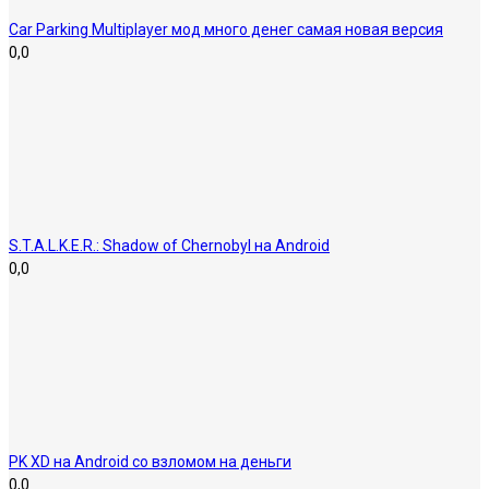
Car Parking Multiplayer мод много денег самая новая версия
0,0
S.T.A.L.K.E.R.: Shadow of Chernobyl на Android
0,0
PK XD на Android со взломом на деньги
0,0