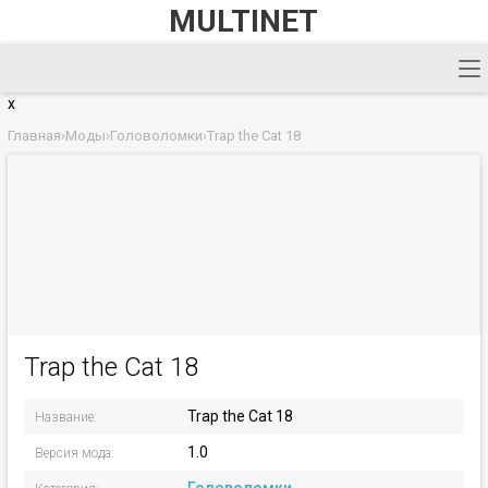
MULTINET
x
Главная
›
Моды
›
Головоломки
›
Trap the Cat 18
Trap the Cat 18
Trap the Cat 18
Название:
1.0
Версия мода: