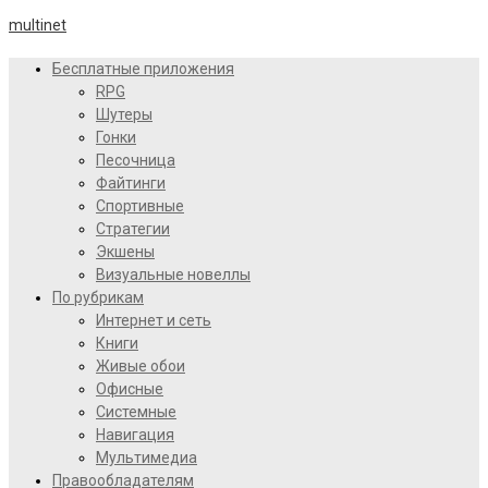
multinet
Бесплатные приложения
RPG
Шутеры
Гонки
Песочница
Файтинги
Спортивные
Стратегии
Экшены
Визуальные новеллы
По рубрикам
Интернет и сеть
Книги
Живые обои
Офисные
Системные
Навигация
Мультимедиа
Правообладателям