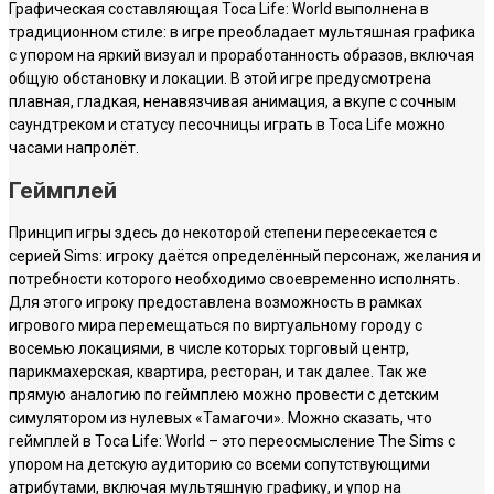
Графическая составляющая Toca Life: World выполнена в
традиционном стиле: в игре преобладает мультяшная графика
с упором на яркий визуал и проработанность образов, включая
общую обстановку и локации. В этой игре предусмотрена
плавная, гладкая, ненавязчивая анимация, а вкупе с сочным
саундтреком и статусу песочницы играть в Toca Life можно
часами напролёт.
Геймплей
Принцип игры здесь до некоторой степени пересекается с
серией Sims: игроку даётся определённый персонаж, желания и
потребности которого необходимо своевременно исполнять.
Для этого игроку предоставлена возможность в рамках
игрового мира перемещаться по виртуальному городу с
восемью локациями, в числе которых торговый центр,
парикмахерская, квартира, ресторан, и так далее. Так же
прямую аналогию по геймплею можно провести с детским
симулятором из нулевых «Тамагочи». Можно сказать, что
геймплей в Toca Life: World – это переосмысление The Sims с
упором на детскую аудиторию со всеми сопутствующими
атрибутами, включая мультяшную графику, и упор на