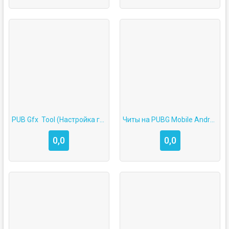
PUB Gfx  Tool (Настройка графики в PUBG: Mobile)
Читы на PUBG Mobile Android скачать бесплатно
0,0
0,0