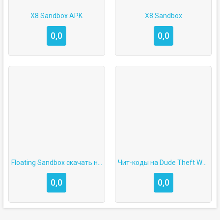
X8 Sandbox APK
X8 Sandbox
0,0
0,0
Floating Sandbox скачать на Android
Чит-коды на Dude Theft Wars: Open World Sandbox Simulator
0,0
0,0