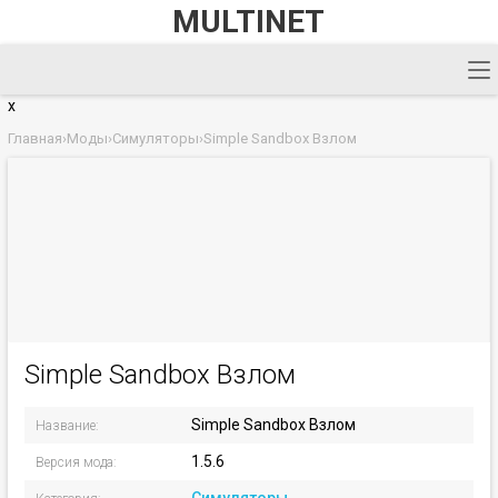
MULTINET
x
Главная
›
Моды
›
Симуляторы
›
Simple Sandbox Взлом
Simple Sandbox Взлом
Simple Sandbox Взлом
Название:
1.5.6
Версия мода: