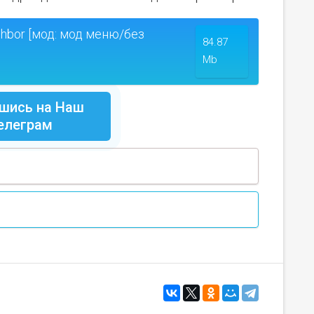
ghbor [мод: мод меню/без
84.87
Mb
шись на Наш
елеграм