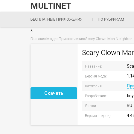
MULTINET
БЕСПЛАТНЫЕ ПРИЛОЖЕНИЯ
ПО РУБРИКАМ
x
Главная
›
Моды
›
Приключения
›
Scary Clown Man Neighbor
Scary Clown Ma
Sca
Название:
1.1
Версия мода:
Пр
Категория:
Скачать
tin
Разработчик:
RU
Языки:
4.4
Версия андроид: