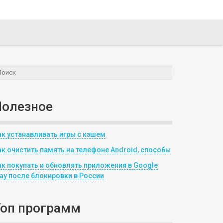
Полезное
ак устанавливать игры с кэшем
ак очистить память на телефоне Android, способы
ак покупать и обновлять приложения в Google
lay после блокировки в России
Топ программ