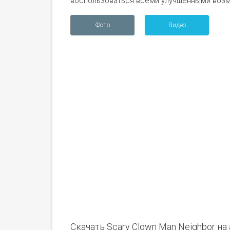
воспользоваться всеми улучшенными возм
Фото
Видео
Скачать Scary Clown Man Neighbor н