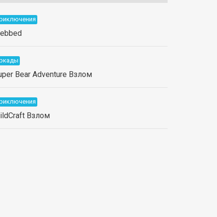
риключения
ebbed
ркады
uper Bear Adventure Взлом
риключения
ildCraft Взлом