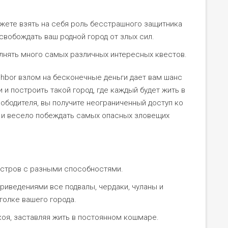
ожете взять на себя роль бесстрашного защитника
свобождать ваш родной город от злых сил.
лнять много самых различных интересных квестов.
ghbor взлом на бесконечные деньги дает вам шанс
и построить такой город, где каждый будет жить в
вободителя, вы получите неограниченный доступ ко
 и весело побеждать самых опасных зловещих
стров с разными способностями.
риведениями все подвалы, чердаки, чуланы и
голке вашего города.
коя, заставляя жить в постоянном кошмаре.