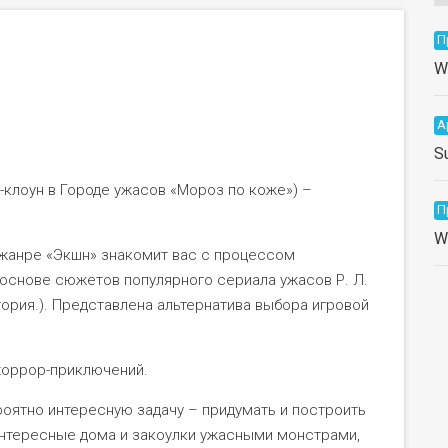
П
W
А
S
-клоун в Городе ужасов «Мороз по коже») –
П
W
жанре «Экшн» знакомит вас с процессом
основе сюжетов популярного сериала ужасов Р. Л.
ория.). Представлена альтернатива выбора игровой
хоррор-приключений.
роятно интересную задачу – придумать и построить
 интересные дома и закоулки ужасными монстрами,