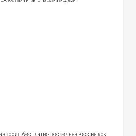
ожностями игры с нашими модами.
а андроид бесплатно последняя версия apk