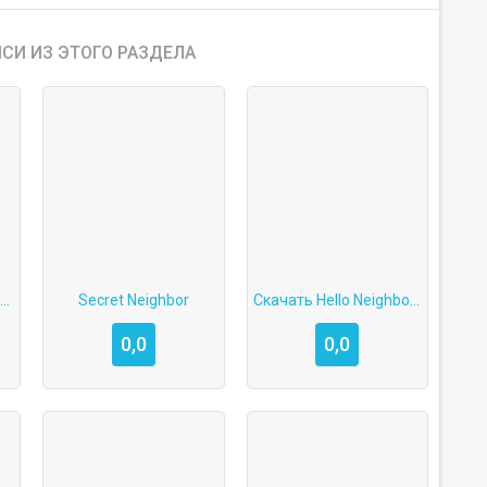
СИ ИЗ ЭТОГО РАЗДЕЛА
llo Neighbor мод меню: все открыто на Android
Secret Neighbor
Скачать Hello Neighbor 2 на Android
0,0
0,0