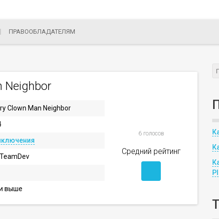
ПРАВООБЛАДАТЕЛЯМ
n Neighbor
ry Clown Man Neighbor
4
К
6 голосов
иключения
К
Средний рейтинг
yTeamDev
К
P
 и выше