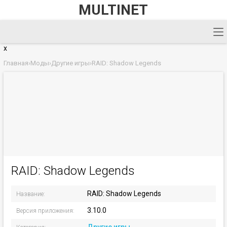
MULTINET
x
Главная
›
Моды
›
Другие игры
›
RAID: Shadow Legends
RAID: Shadow Legends
RAID: Shadow Legends
Название:
3.10.0
Версия приложения: