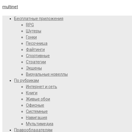
multinet
Бесплатные приложения
RPG
Шутеры
Гонки
Песочница
Файтинги
Спортивные
Стратегии
Экшены
Визуальные новеллы
По рубрикам
Интернет и сеть
Книги
Живые обои
Офисные
Системные
Навигация
Мультимедиа
Правообладателям