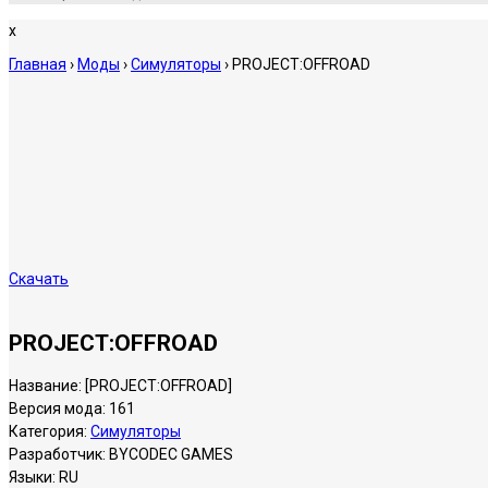
x
Главная
›
Моды
›
Симуляторы
›
PROJECT:OFFROAD
Скачать
PROJECT:OFFROAD
Название:
[PROJECT:OFFROAD]
Версия мода:
161
Категория:
Симуляторы
Разработчик:
BYCODEC GAMES
Языки:
RU