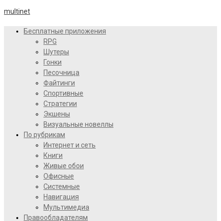
multinet
Бесплатные приложения
RPG
Шутеры
Гонки
Песочница
Файтинги
Спортивные
Стратегии
Экшены
Визуальные новеллы
По рубрикам
Интернет и сеть
Книги
Живые обои
Офисные
Системные
Навигация
Мультимедиа
Правообладателям