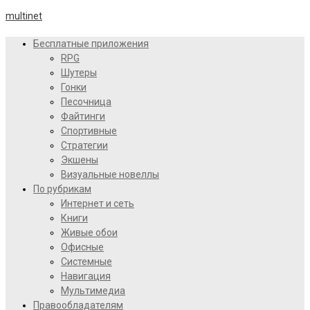
multinet
Бесплатные приложения
RPG
Шутеры
Гонки
Песочница
Файтинги
Спортивные
Стратегии
Экшены
Визуальные новеллы
По рубрикам
Интернет и сеть
Книги
Живые обои
Офисные
Системные
Навигация
Мультимедиа
Правообладателям