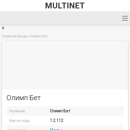
MULTINET
x
Главная
›
Моды
›
Олимп Бет
Олимп Бет
Олимп Бет
Название:
1.2.112
Версия мода: