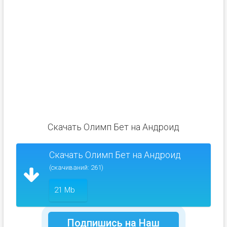
Скачать Олимп Бет на Андроид
Скачать Олимп Бет на Андроид
(скачиваний: 261)
21 Mb
Подпишись на Наш