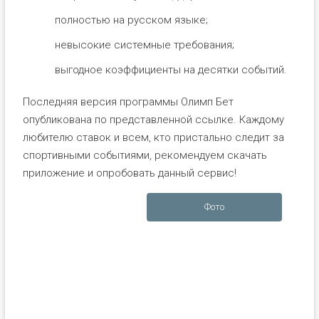
полностью на русском языке;
невысокие системные требования;
выгодное коэффициенты на десятки событий.
Последняя версия программы Олимп Бет
опубликована по представленной ссылке. Каждому
любителю ставок и всем, кто пристально следит за
спортивными событиями, рекомендуем скачать
приложение и опробовать данный сервис!
Фото