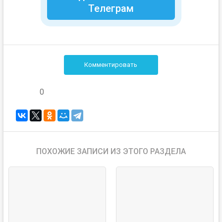
Телеграм
Комментировать
0
ПОХОЖИЕ ЗАПИСИ ИЗ ЭТОГО РАЗДЕЛА