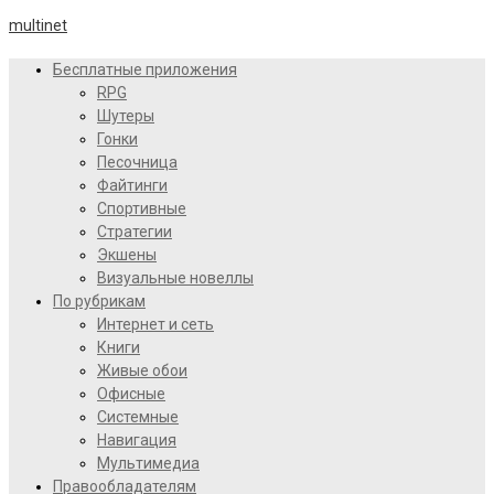
multinet
Бесплатные приложения
RPG
Шутеры
Гонки
Песочница
Файтинги
Спортивные
Стратегии
Экшены
Визуальные новеллы
По рубрикам
Интернет и сеть
Книги
Живые обои
Офисные
Системные
Навигация
Мультимедиа
Правообладателям