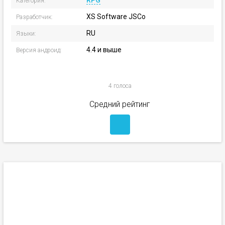
RPG
Категория:
XS Software JSCo
Разработчик:
RU
Языки:
4.4 и выше
Версия андроид:
4 голоса
Средний рейтинг