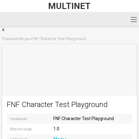
MULTINET
x
Главная
›
Моды
›
FNF Character Test Playground
FNF Character Test Playground
FNF Character Test Playground
Название:
1.0
Версия мода: