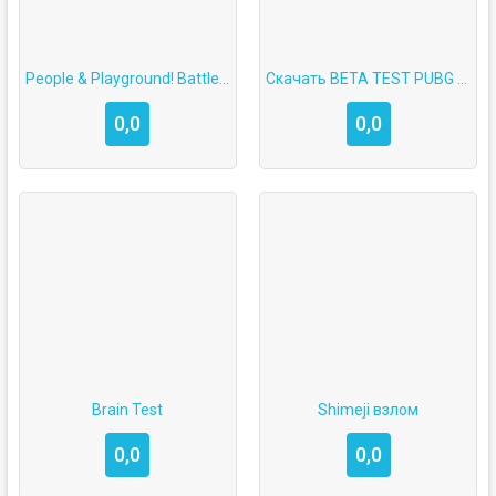
People & Playground! Battle Game 2.0 на Android
Скачать BETA TEST PUBG MOBILE
0,0
0,0
Brain Test
Shimeji взлом
0,0
0,0