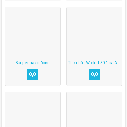
Запрет на любовь
Toca Life: World 1.30.1 на Android cо взломом всё открыто
0,0
0,0