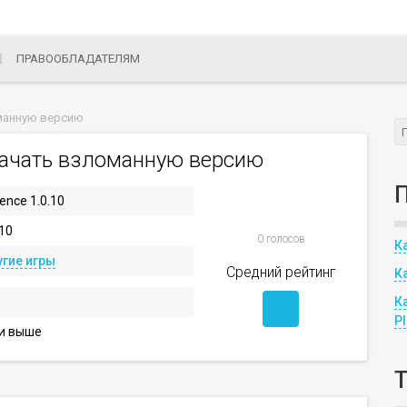
ПРАВООБЛАДАТЕЛЯМ
оманную версию
скачать взломанную версию
rence 1.0.10
.10
0 голосов
К
гие игры
Средний рейтинг
К
К
P
 и выше