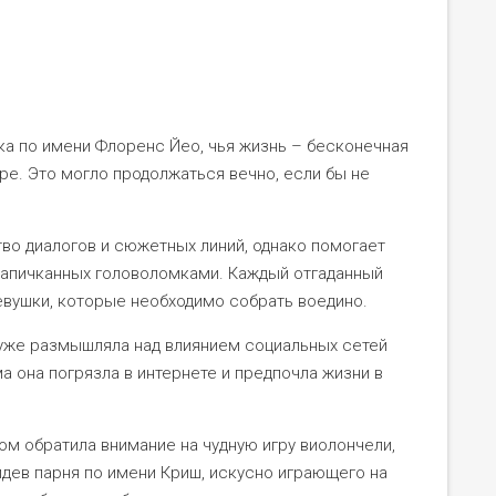
ка по имени Флоренс Йео, чья жизнь – бесконечная
ире. Это могло продолжаться вечно, если бы не
во диалогов и сюжетных линий, однако помогает
 напичканных головоломками. Каждый отгаданный
евушки, которые необходимо собрать воедино.
а уже размышляла над влиянием социальных сетей
а она погрязла в интернете и предпочла жизни в
ом обратила внимание на чудную игру виолончели,
видев парня по имени Криш, искусно играющего на