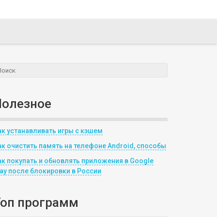
Полезное
ак устанавливать игры с кэшем
ак очистить память на телефоне Android, способы
ак покупать и обновлять приложения в Google
lay после блокировки в России
Топ программ