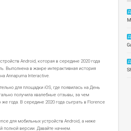
Д
М
Д
G
устройств Android, которая в середине 2020 года
Д
ть. Выполнена в жанре интерактивная история
S
а Annapurna Interactive.
ельно для площадки iOS, где появилась на День
нтально получила хвалебные отзывы, за чем
 же года. В середине 2020 года сыграть в Florence
ence для мобильных устройств Android, а ниже
й полной версии. Давайте начнем.