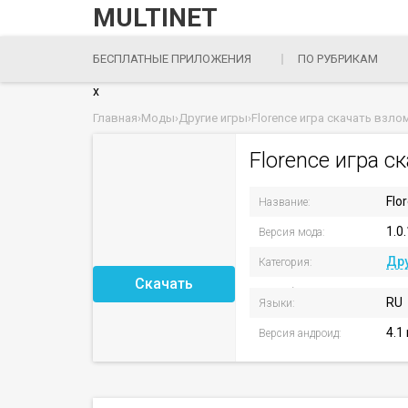
MULTINET
БЕСПЛАТНЫЕ ПРИЛОЖЕНИЯ
ПО РУБРИКАМ
x
Главная
›
Моды
›
Другие игры
›
Florence игра скачать взл
Florence игра 
Flo
Название:
1.0
Версия мода:
Дру
Категория:
Скачать
Разработчик:
RU
Языки:
4.1
Версия андроид: