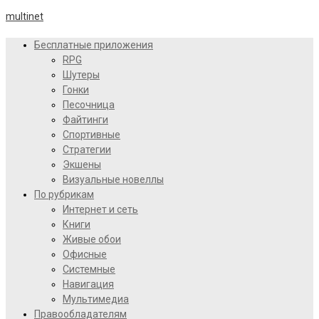
multinet
Бесплатные приложения
RPG
Шутеры
Гонки
Песочница
Файтинги
Спортивные
Стратегии
Экшены
Визуальные новеллы
По рубрикам
Интернет и сеть
Книги
Живые обои
Офисные
Системные
Навигация
Мультимедиа
Правообладателям