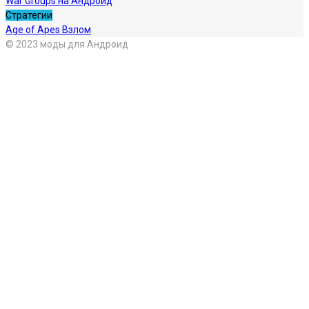
War Groups на Андроид
Стратегии
Age of Apes Взлом
© 2023 моды для Андроид