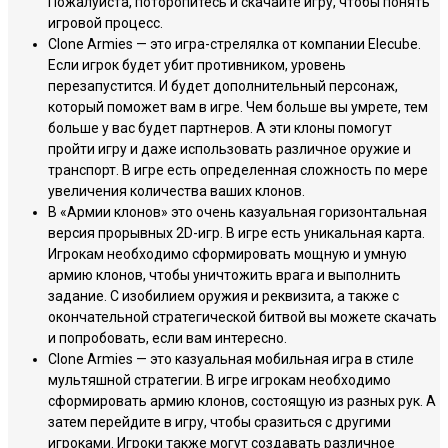
Пожалуйста, поторопитесь и скачайте игру, чтобы понять
игровой процесс.
Clone Armies — это игра-стрелялка от компании Elecube.
Если игрок будет убит противником, уровень
перезапустится. И будет дополнительный персонаж,
который поможет вам в игре. Чем больше вы умрете, тем
больше у вас будет партнеров. А эти клоны помогут
пройти игру и даже использовать различное оружие и
транспорт. В игре есть определенная сложность по мере
увеличения количества ваших клонов.
В «Армии клонов» это очень казуальная горизонтальная
версия прорывных 2D-игр. В игре есть уникальная карта.
Игрокам необходимо сформировать мощную и умную
армию клонов, чтобы уничтожить врага и выполнить
задание. С изобилием оружия и реквизита, а также с
окончательной стратегической битвой вы можете скачать
и попробовать, если вам интересно.
Clone Armies — это казуальная мобильная игра в стиле
мультяшной стратегии. В игре игрокам необходимо
сформировать армию клонов, состоящую из разных рук. А
затем перейдите в игру, чтобы сразиться с другими
игроками. Игроки также могут создавать различное