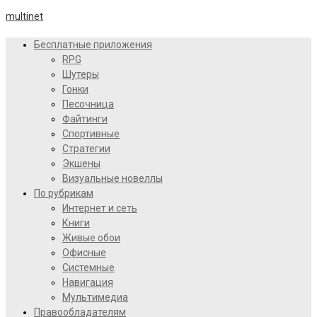
multinet
Бесплатные приложения
RPG
Шутеры
Гонки
Песочница
Файтинги
Спортивные
Стратегии
Экшены
Визуальные новеллы
По рубрикам
Интернет и сеть
Книги
Живые обои
Офисные
Системные
Навигация
Мультимедиа
Правообладателям