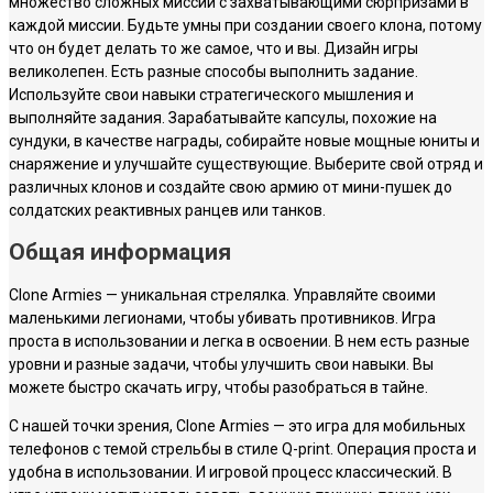
множество сложных миссий с захватывающими сюрпризами в
каждой миссии. Будьте умны при создании своего клона, потому
что он будет делать то же самое, что и вы. Дизайн игры
великолепен. Есть разные способы выполнить задание.
Используйте свои навыки стратегического мышления и
выполняйте задания. Зарабатывайте капсулы, похожие на
сундуки, в качестве награды, собирайте новые мощные юниты и
снаряжение и улучшайте существующие. Выберите свой отряд и
различных клонов и создайте свою армию от мини-пушек до
солдатских реактивных ранцев или танков.
Общая информация
Clone Armies — уникальная стрелялка. Управляйте своими
маленькими легионами, чтобы убивать противников. Игра
проста в использовании и легка в освоении. В нем есть разные
уровни и разные задачи, чтобы улучшить свои навыки. Вы
можете быстро скачать игру, чтобы разобраться в тайне.
С нашей точки зрения, Clone Armies — это игра для мобильных
телефонов с темой стрельбы в стиле Q-print. Операция проста и
удобна в использовании. И игровой процесс классический. В