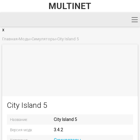
MULTINET
x
Главная
›
Моды
›
Симуляторы
›
City Island 5
City Island 5
City Island 5
Название:
3.4.2
Версия мода: