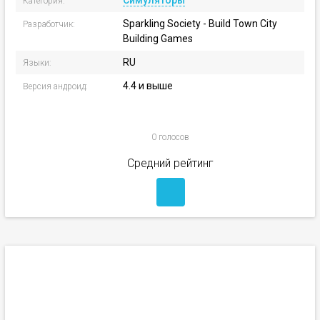
Симуляторы
Категория:
Sparkling Society - Build Town City
Разработчик:
Building Games
RU
Языки:
4.4 и выше
Версия андроид:
0 голосов
Средний рейтинг