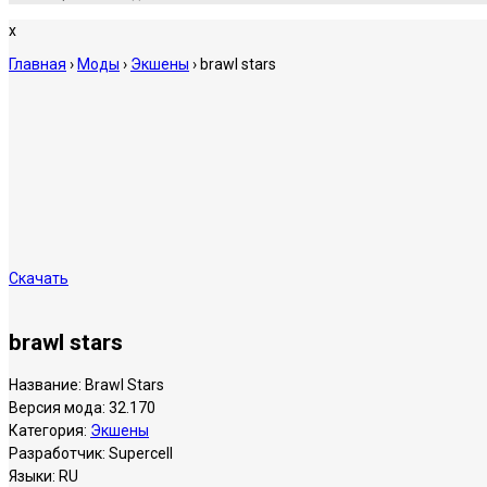
x
Главная
›
Моды
›
Экшены
›
brawl stars
Скачать
brawl stars
Название:
Brawl Stars
Версия мода:
32.170
Категория:
Экшены
Разработчик:
Supercell
Языки:
RU