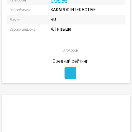
Экшены
Категория:
KAKAROD INTERACTIVE
Разработчик:
RU
Языки:
4.1 и выше
Версия андроид:
0 голосов
Средний рейтинг