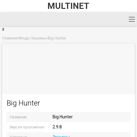
MULTINET
x
Главная
›
Моды
›
Экшены
›
Big Hunter
Big Hunter
Big Hunter
Название:
2.9.8
Версия приложения: