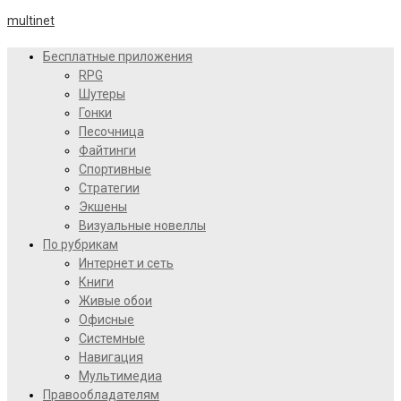
multinet
Бесплатные приложения
RPG
Шутеры
Гонки
Песочница
Файтинги
Спортивные
Стратегии
Экшены
Визуальные новеллы
По рубрикам
Интернет и сеть
Книги
Живые обои
Офисные
Системные
Навигация
Мультимедиа
Правообладателям