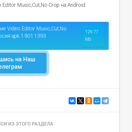
ditor Music,Cut,No Crop на Android
 Video Editor Music,Cut,No
129.77
рсия apk 1.901.1393
Mb
шись на Наш
елеграм
СИ ИЗ ЭТОГО РАЗДЕЛА