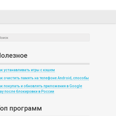
Полезное
ак устанавливать игры с кэшем
ак очистить память на телефоне Android, способы
ак покупать и обновлять приложения в Google
lay после блокировки в России
Топ программ