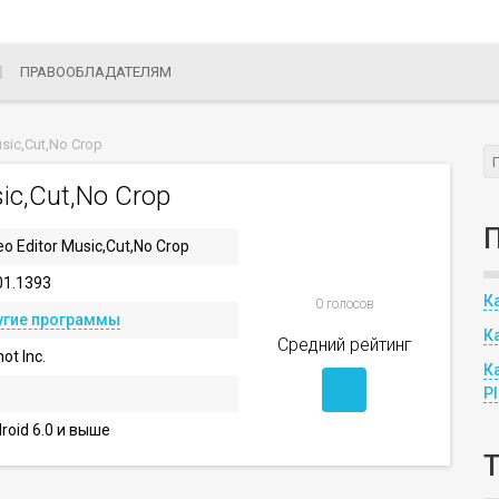
ПРАВООБЛАДАТЕЛЯМ
usic,Cut,No Crop
sic,Cut,No Crop
eo Editor Music,Cut,No Crop
01.1393
К
0 голосов
угие программы
К
Средний рейтинг
ot Inc.
К
P
roid 6.0 и выше