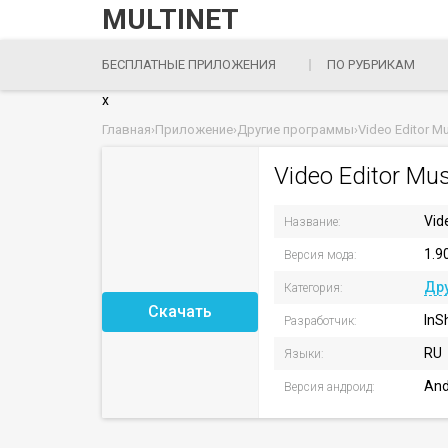
MULTINET
БЕСПЛАТНЫЕ ПРИЛОЖЕНИЯ
ПО РУБРИКАМ
x
Главная
›
Приложение
›
Другие программы
›
Video Editor M
Video Editor Mu
Vid
Название:
1.9
Версия мода:
Др
Категория:
Скачать
InSh
Разработчик:
RU
Языки:
And
Версия андроид: