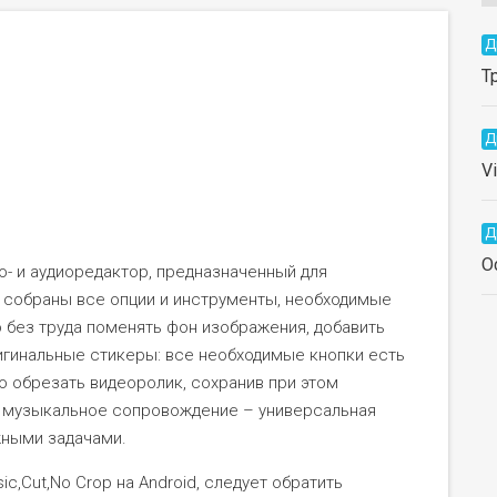
Д
Т
Д
V
Д
O
део- и аудиоредактор, предназначенный для
и собраны все опции и инструменты, необходимые
 без труда поменять фон изображения, добавить
гинальные стикеры: все необходимые кнопки есть
о обрезать видеоролик, сохранив при этом
, музыкальное сопровождение – универсальная
ными задачами.
c,Cut,No Crop на Android, следует обратить