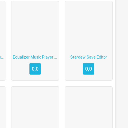
Music Maker Jam взлом
Equalizer Music Player Booster скачать
Stardew Save Editor
0,0
0,0