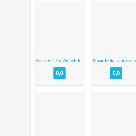
AndroVid Pro Video Editor
0,0
0,0