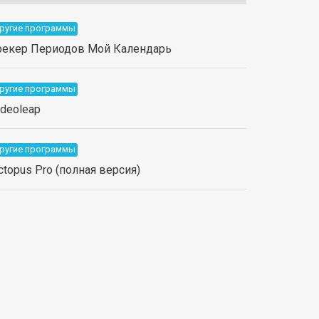
ругие программы
рекер Периодов Мой Календарь
ругие программы
ideoleap
ругие программы
ctopus Pro (полная версия)