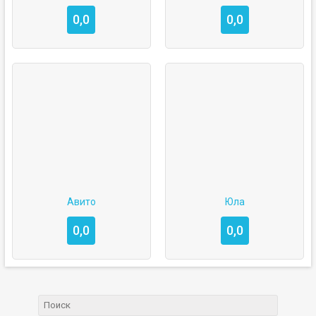
0,0
0,0
Авито
Юла
0,0
0,0