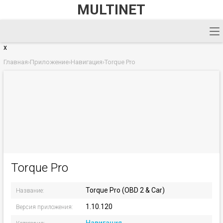
MULTINET
x
Главная
›
Приложение
›
Навигация
›
Torque Pro
Torque Pro
Torque Pro (OBD 2 & Car)
Название:
1.10.120
Версия приложения: