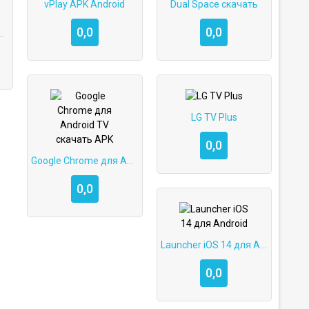
vPlay APK Android
Dual Space скачать
0,0
0,0
oid TV скачать на Андроид
LG TV Plus
0,0
Google Chrome для Android TV скачать APK
0,0
Launcher iOS 14 для Android
0,0