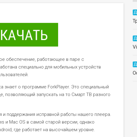
Д
Т
Д
V
ое обеспечение, работающее в паре с
Д
работана специально для мобильных устройств
O
ользователей.
яка знает о программе ForkPlayer. Это специальный
е, позволяющий запускать на то Смарт ТВ разного
я и поддержания исправной работы нашего плеера.
ws и Mac OS в самой старой версии, однако
roid, где работает на высочайшем уровне.