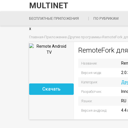
MULTINET
БЕСПЛАТНЫЕ ПРИЛОЖЕНИЯ
ПО РУБРИКАМ
x
Главная
›
Приложение
›
Другие программы
›
RemoteFork дл
RemoteFork для
Rem
Название:
2.0.
Версия мода:
Др
Категория:
Скачать
Inn
Разработчик:
RU
Языки:
4.4
Версия андроид: