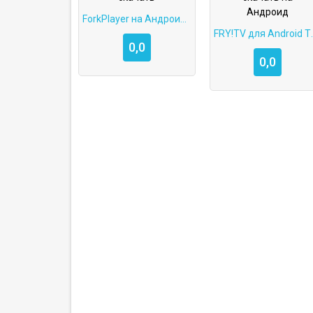
ForkPlayer на Андроид скачать
FRY!TV для Andr
0,0
0,0