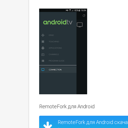
RemoteFork для Android
RemoteFork для Android скач