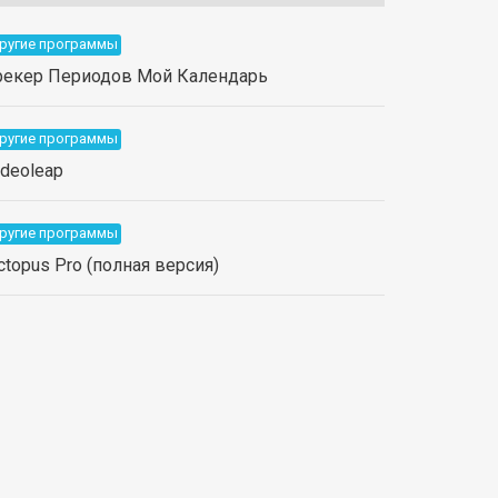
ругие программы
рекер Периодов Мой Календарь
ругие программы
ideoleap
ругие программы
ctopus Pro (полная версия)