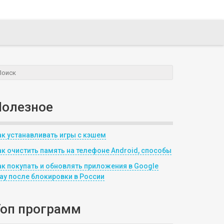
Полезное
ак устанавливать игры с кэшем
ак очистить память на телефоне Android, способы
ак покупать и обновлять приложения в Google
lay после блокировки в России
Топ программ