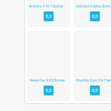
Archero 5.10.1 Взлом на Андроид (Мод Меню, Много денег)
Gold and Goblins 
0,0
0,0
Чикен Ган 3.8.0 Взлом Много Денег на Андроид
0,0
0,0