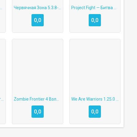
Взлом Много Денег на Андроид
Червячная Зона 5.3.8-c Взлом Много Денег на Андроид
Project Fight — Битва Трендов Взлом Много Денег на Андроид
0,0
0,0
Stumble Guys 0.67 Читы на Андроид (Взлом Много Денег и Гемов)
Zombie Frontier 4 Взлом Много Денег на Андроид
We Are Warriors 1.25.0 Взлом на Андроид (Мод Много Денег)
0,0
0,0