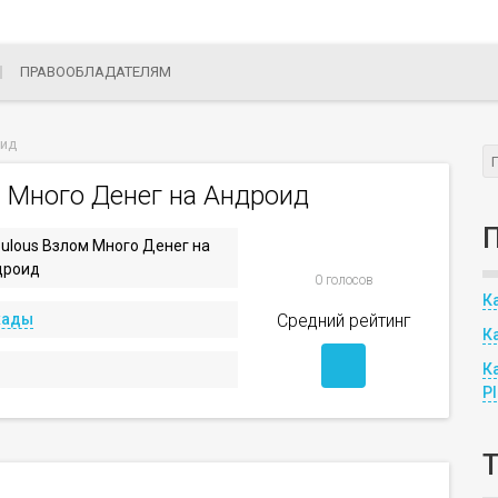
ПРАВООБЛАДАТЕЛЯМ
оид
 Много Денег на Андроид
ulous Взлом Много Денег на
дроид
0 голосов
К
кады
Средний рейтинг
К
К
P