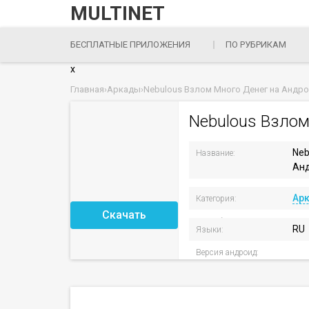
MULTINET
БЕСПЛАТНЫЕ ПРИЛОЖЕНИЯ
ПО РУБРИКАМ
x
Главная
›
Аркады
›
Nebulous Взлом Много Денег на Андр
Nebulous Взлом
Neb
Название:
Ан
Версия приложения:
Ар
Категория:
Скачать
Разработчик:
RU
Языки:
Версия андроид: