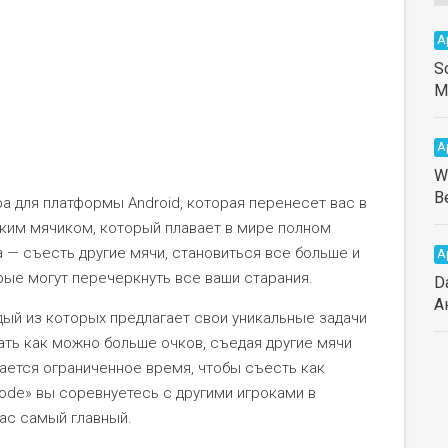
А
S
М
А
W
В
а для платформы Android, которая перенесет вас в
ьким мячиком, который плавает в мире полном
а — съесть другие мячи, становиться все больше и
А
орые могут перечеркнуть все ваши старания.
D
А
ый из которых предлагает свои уникальные задачи
рать как можно больше очков, съедая другие мячи
дается ограниченное время, чтобы съесть как
Mode» вы соревнуетесь с другими игроками в
вас самый главный.