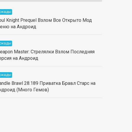
ркады
oul Knight Prequel Взлом Все Открыто Мод
еню на Андроид
ркады
eapon Master: Стрелялки Взлом Последняя
ерсия на Андроид
ркады
andle Brawl 28.189 Приватка Бравл Старс на
ндроид (Много Гемов)