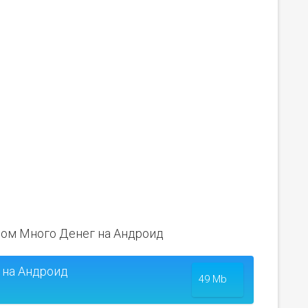
злом Много Денег на Андроид
 на Андроид
49 Mb