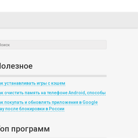
Полезное
ак устанавливать игры с кэшем
ак очистить память на телефоне Android, способы
ак покупать и обновлять приложения в Google
lay после блокировки в России
Топ программ