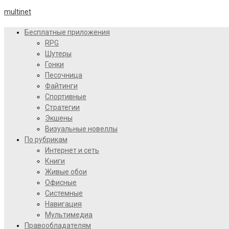
multinet
Бесплатные приложения
RPG
Шутеры
Гонки
Песочница
Файтинги
Спортивные
Стратегии
Экшены
Визуальные новеллы
По рубрикам
Интернет и сеть
Книги
Живые обои
Офисные
Системные
Навигация
Мультимедиа
Правообладателям