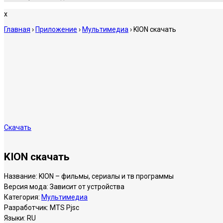
x
Главная
›
Приложение
›
Мультимедиа
›
KION скачать
Скачать
KION скачать
Название:
KION – фильмы, сериалы и тв программы
Версия мода:
Зависит от устройства
Категория:
Мультимедиа
Разработчик:
MTS Pjsc
Языки:
RU