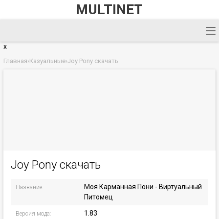
MULTINET
x
Главная
›
Казуальные
›
Joy Pony скачать
Joy Pony скачать
Моя Карманная Пони - Виртуальный
Название:
Питомец
1.83
Версия мода: