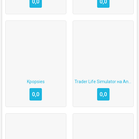
0,0
0,0
Kpopsies
Trader Life Simulator на Android   похожие игры скачать бесплатно
0,0
0,0