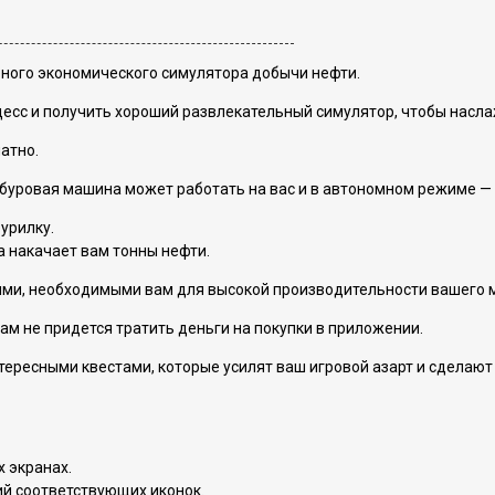
ярного экономического симулятора добычи нефти.
цесс и получить хороший развлекательный симулятор, чтобы насла
атно.
 буровая машина может работать на вас и в автономном режиме — 
урилку.
а накачает вам тонны нефти.
ениями, необходимыми вам для высокой производительности вашего 
ам не придется тратить деньги на покупки в приложении.
ересными квестами, которые усилят ваш игровой азарт и сделают 
 экранах.
й соответствующих иконок.