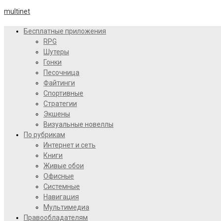
multinet
Бесплатные приложения
RPG
Шутеры
Гонки
Песочница
Файтинги
Спортивные
Стратегии
Экшены
Визуальные новеллы
По рубрикам
Интернет и сеть
Книги
Живые обои
Офисные
Системные
Навигация
Мультимедиа
Правообладателям