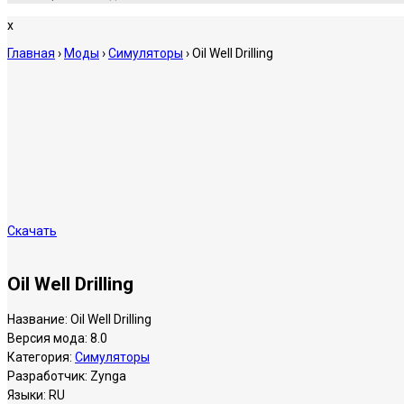
x
Главная
›
Моды
›
Симуляторы
›
Oil Well Drilling
Скачать
Oil Well Drilling
Название:
Oil Well Drilling
Версия мода:
8.0
Категория:
Симуляторы
Разработчик:
Zynga
Языки:
RU