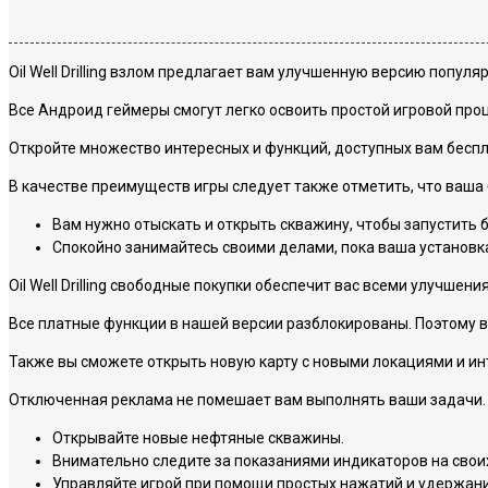
Oil Well Drilling взлом предлагает вам улучшенную версию попул
Все Андроид геймеры смогут легко освоить простой игровой про
Откройте множество интересных и функций, доступных вам беспл
В качестве преимуществ игры следует также отметить, что ваша
Вам нужно отыскать и открыть скважину, чтобы запустить б
Спокойно занимайтесь своими делами, пока ваша установк
Oil Well Drilling свободные покупки обеспечит вас всеми улучш
Все платные функции в нашей версии разблокированы. Поэтому в
Также вы сможете открыть новую карту с новыми локациями и инт
Отключенная реклама не помешает вам выполнять ваши задачи.
Открывайте новые нефтяные скважины.
Внимательно следите за показаниями индикаторов на своих
Управляйте игрой при помощи простых нажатий и удержани