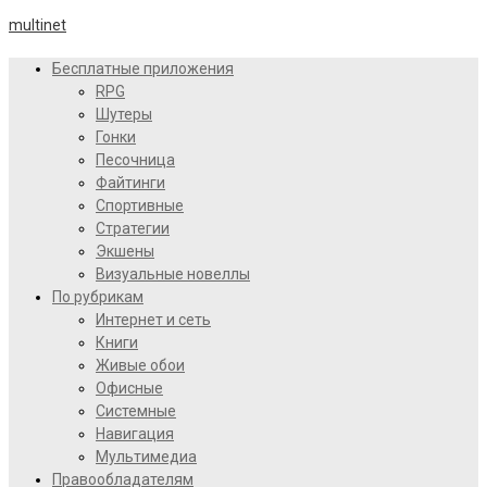
multinet
Бесплатные приложения
RPG
Шутеры
Гонки
Песочница
Файтинги
Спортивные
Стратегии
Экшены
Визуальные новеллы
По рубрикам
Интернет и сеть
Книги
Живые обои
Офисные
Системные
Навигация
Мультимедиа
Правообладателям