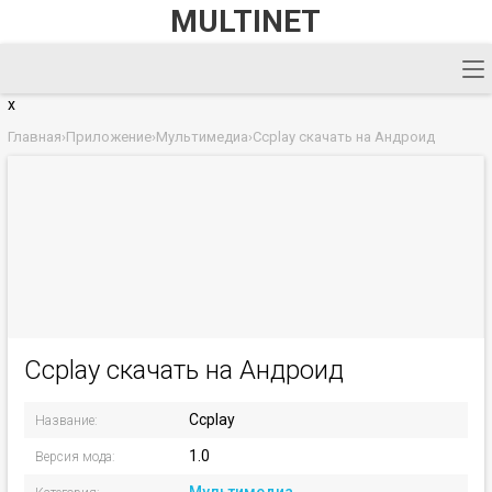
MULTINET
x
Главная
›
Приложение
›
Мультимедиа
›
Ccplay скачать на Андроид
Ccplay скачать на Андроид
Ccplay
Название:
1.0
Версия мода: