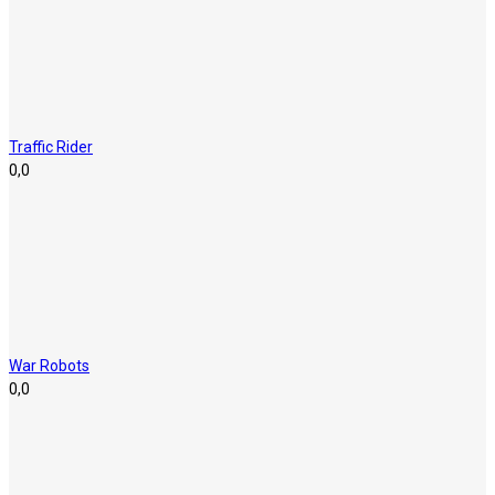
Traffic Rider
0,0
War Robots
0,0