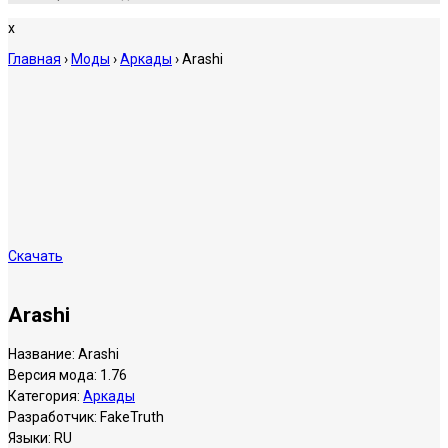
x
Главная
›
Моды
›
Аркады
›
Arashi
Скачать
Arashi
Название:
Arashi
Версия мода:
1.76
Категория:
Аркады
Разработчик:
FakeTruth
Языки:
RU