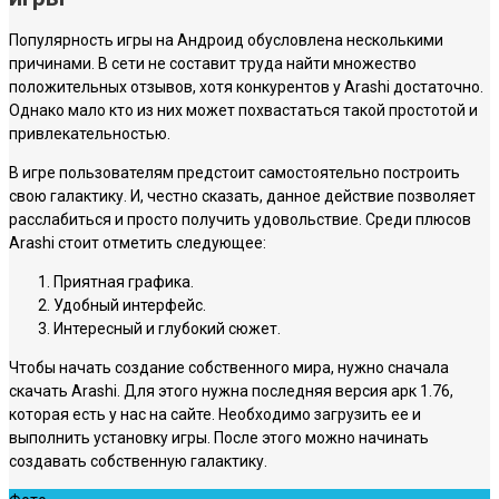
Популярность игры на Андроид обусловлена несколькими
причинами. В сети не составит труда найти множество
положительных отзывов, хотя конкурентов у Arashi достаточно.
Однако мало кто из них может похвастаться такой простотой и
привлекательностью.
В игре пользователям предстоит самостоятельно построить
свою галактику. И, честно сказать, данное действие позволяет
расслабиться и просто получить удовольствие. Среди плюсов
Arashi стоит отметить следующее:
Приятная графика.
Удобный интерфейс.
Интересный и глубокий сюжет.
Чтобы начать создание собственного мира, нужно сначала
скачать Arashi. Для этого нужна последняя версия арк 1.76,
которая есть у нас на сайте. Необходимо загрузить ее и
выполнить установку игры. После этого можно начинать
создавать собственную галактику.