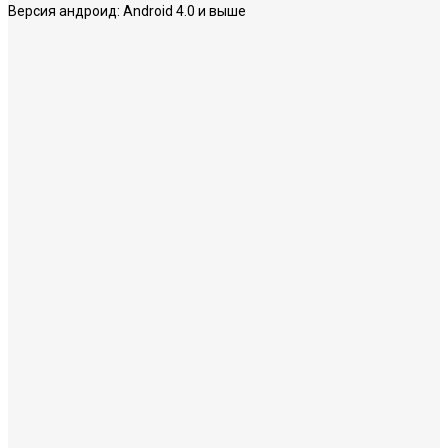
Версия андроид:
Android 4.0 и выше