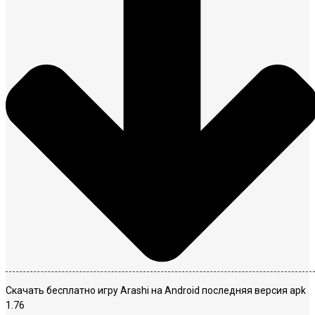
Скачать бесплатно игру Arashi на Android последняя версия apk
1.76