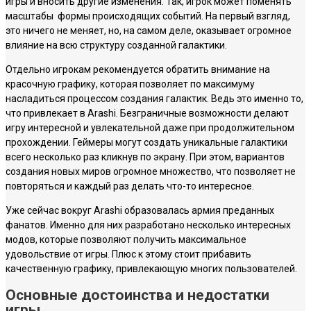
игры и вносить другие изменения. Так, игрок может поменять
масштабы формы происходящих событий. На первый взгляд,
это ничего не меняет, но, на самом деле, оказывает огромное
влияние на всю структуру созданной галактики.
Отдельно игрокам рекомендуется обратить внимание на
красочную графику, которая позволяет по максимуму
насладиться процессом создания галактик. Ведь это именно то,
что привлекает в Arashi. Безграничные возможности делают
игру интересной и увлекательной даже при продолжительном
прохождении. Геймеры могут создать уникальные галактики
всего несколько раз кликнув по экрану. При этом, вариантов
создания новых миров огромное множество, что позволяет не
повторяться и каждый раз делать что-то интересное.
Уже сейчас вокруг Arashi образовалась армия преданных
фанатов. Именно для них разработано несколько интересных
модов, которые позволяют получить максимальное
удовольствие от игры. Плюс к этому стоит прибавить
качественную графику, привлекающую многих пользователей.
Основные достоинства и недостатки
игры